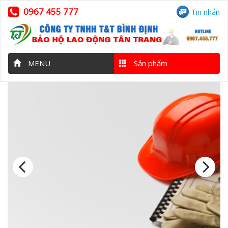
0967 455 777
Tin nhắn
MENU
Sản phẩm