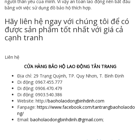
người thân yêu của mình. Vì vậy an toàn lao động nên bắt đầu
bằng với việc sử dụng đồ bảo hộ thích hợp.
Hãy liên hệ ngay với chúng tôi để có
được sản phẩm tốt nhất với giá cả
cạnh tranh
Liên hệ
CỬA HÀNG BẢO HỘ LAO ĐỘNG TÂN TRANG
Địa chỉ: 29 Trạng Quỳnh, TP. Quy Nhơn, T. Bình Định
Di động: 0967.455.777
Di động: 0906.470.479
Di động: 0903.540.386
Website: http://
baoholaodongbinhdinh.com
Fanpage:
https://www.facebook.com/tantrangbaoholaodo
ng/
Email:
baoholaodongbinhdinh.@gmail.com
;