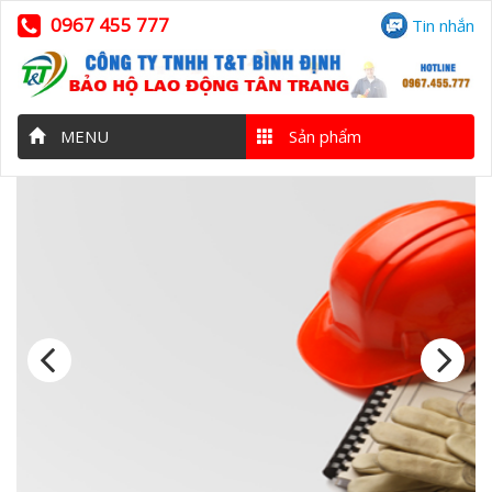
0967 455 777
Tin nhắn
MENU
Sản phẩm