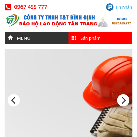
0967 455 777
Tin nhắn
MENU
Sản phẩm