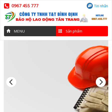
0967 455 777
Tin nhắn
MENU
Sản phẩm