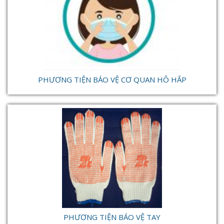
PHƯƠNG TIỆN BẢO VỆ CƠ QUAN HÔ HẤP
PHƯƠNG TIỆN BẢO VỆ TAY