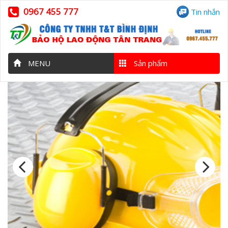
0967 455 777
Tin nhắn
MENU
Sản phẩm