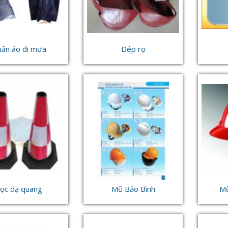
ần áo đi mưa
Dép rọ
ọc dạ quang
Mũ Bảo Bình
M