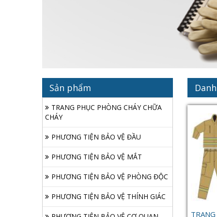
Sản phẩm
Danh
TRANG PHỤC PHÒNG CHÁY CHỮA
CHÁY
PHƯƠNG TIỆN BẢO VỆ ĐẦU
PHƯƠNG TIỆN BẢO VỆ MẮT
PHƯƠNG TIỆN BẢO VỆ PHÒNG ĐỘC
PHƯƠNG TIỆN BẢO VỆ THÍNH GIÁC
PHƯƠNG TIỆN BẢO VỆ CƠ QUAN