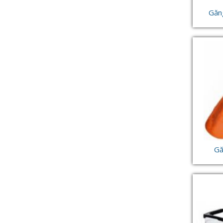
Găng
Gă